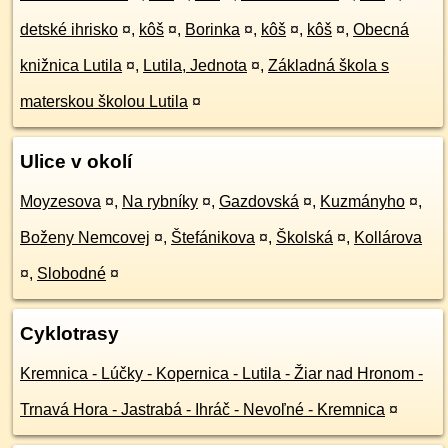
detské ihrisko
¤
,
kôš
¤
,
Borinka
¤
,
kôš
¤
,
kôš
¤
,
Obecná
knižnica Lutila
¤
,
Lutila, Jednota
¤
,
Základná škola s
materskou školou Lutila
¤
Ulice v okolí
Moyzesova
¤
,
Na rybníky
¤
,
Gazdovská
¤
,
Kuzmányho
¤
,
Boženy Nemcovej
¤
,
Štefánikova
¤
,
Školská
¤
,
Kollárova
¤
,
Slobodné
¤
Cyklotrasy
Kremnica - Lúčky - Kopernica - Lutila - Žiar nad Hronom -
Trnavá Hora - Jastrabá - Ihráč - Nevoľné - Kremnica
¤