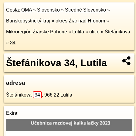
Cesta:
OMA
»
Slovensko
»
Stredné Slovensko
»
Banskobystrický kraj
»
okres Žiar nad Hronom
»
Mikroregión Žiarske Pohorie
»
Lutila
»
ulice
»
Štefánikova
»
34
Štefánikova 34, Lutila
adresa
Štefánikova
34
,
966 22
Lutila
Extra: