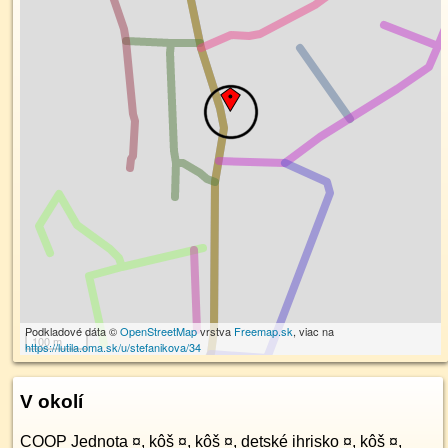
Podkladové dáta ©
OpenStreetMap
vrstva
Freemap.sk
, viac na
100 m
https://lutila.oma.sk/u/stefanikova/34
V okolí
COOP Jednota
¤
,
kôš
¤
,
kôš
¤
,
detské ihrisko
¤
,
kôš
¤
,