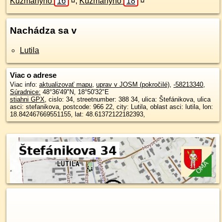
Kuzmányho
16
¤
,
Kuzmányho
18
¤
Nachádza sa v
Lutila
Viac o adrese
Viac info:
aktualizovať mapu
,
uprav v JOSM (pokročilé)
,
-58213340
,
Súradnice:
48°36'49"N
,
18°50'32"E
stiahni GPX
, cislo: 34, streetnumber: 388 34, ulica: Štefánikova, ulica
asci: stefanikova, postcode: 966 22, city: Lutila, oblast asci: lutila, lon:
18.842467669551155, lat: 48.61372122182393,